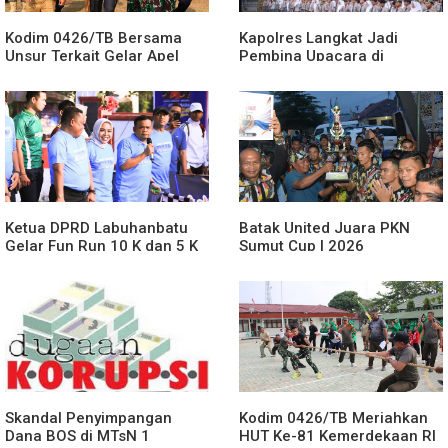
Kodim 0426/TB Bersama
Kapolres Langkat Jadi
Unsur Terkait Gelar Apel
Pembina Upacara di
Kesiapsiagaan Karhutla
Yayasan Pendidikan Putra
Tahun 2026
Jaya Jabal Rahman, Berikan
Motivasi dan Edukasi
Kamtibmas kepada Pelajar
Ketua DPRD Labuhanbatu
Batak United Juara PKN
Gelar Fun Run 10 K dan 5 K
Sumut Cup I 2026
di Aek Nabara
Skandal Penyimpangan
Kodim 0426/TB Meriahkan
Dana BOS di MTsN 1
HUT Ke-81 Kemerdekaan RI