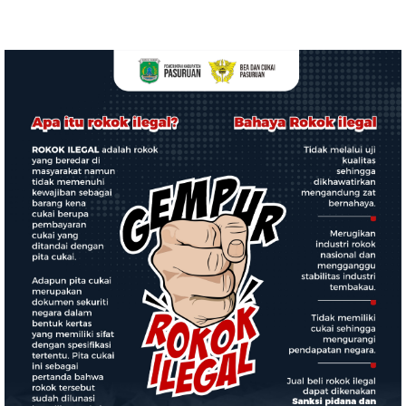
agara.Rp.349.400.000.
dan HUT Ke-1 Kodam
Kapolres agara diminta
XXI/Radin Inten dengan
bertindak
Berbagai Perlombaan