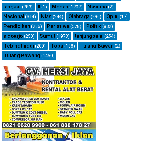
langkat
ll
Medan
Nasiona
(783)
(1)
(1707)
(2)
Nasional
Nias
Olahraga
Opini
(314)
(244)
(290)
(17)
Pendidikan
Peristiwa
Politik
(236)
(528)
(832)
sidoarjo
Sumut
tanjungbalai
(250)
(1973)
(254)
Tebingtinggi
Toba
Tulang Bawan
(200)
(138)
(2)
Tulang Bawang
(1450)