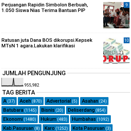
Perjuangan Rapidin Simbolon Berbuah,
1.050 Siswa Nias Terima Bantuan PIP
Ratusan juta Dana BOS dikorupsi.Kepsek
MTsN 1 agara.Lakukan klarifikasi
JUMLAH PENGUNJUNG
955,982
TAG BERITA
A
Aceh
Advertorial
Asahan
(37)
(870)
(5)
(24)
Batubara
Bisnis
Deliserdang
(1145)
(20)
(854)
Ekonomi
Hukum
Humbahas
(1480)
(483)
(1092)
Kab.Pasuruan
Karo
Kota Pasuruan
(8)
(1252)
(3)