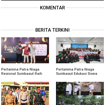
KOMENTAR
BERITA TERKINI
Pertamina Patra Niaga
Pertamina Patra Niaga
Regional Sumbagut Raih
Sumbagut Edukasi Siswa
Predikat Platinum TSJL &
SMA Al-Azhar Medan
CSR Award 2026, Bukti
tentang Pencegahan
Nyata Komitmen
HIV/AIDS
Keberlanjutan