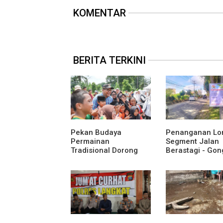
KOMENTAR
BERITA TERKINI
Pekan Budaya
Penanganan Lo
Permainan
Segment Jalan
Tradisional Dorong
Berastagi - Gon
Anak Kenali Budaya
Pemerintah
dan Kurangi
Kabupaten Karo
Ketergantungan
Tingkatkan
Gadget
Kenyamanan Ak
Wisata, Pertani
Perekonomian