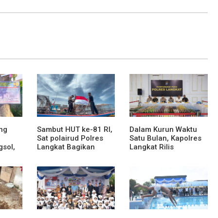
ng
Sambut HUT ke-81 RI,
Dalam Kurun Waktu
Sat polairud Polres
Satu Bulan, Kapolres
gsol,
Langkat Bagikan
Langkat Rilis
Bendera Merah Putih
Pengungkapan Kasus
kepada Nelayan
Narkotika, Tindak
Pidana Kriminal, dan
ses
Kekerasan Seksual
an dan
terhadap Anak