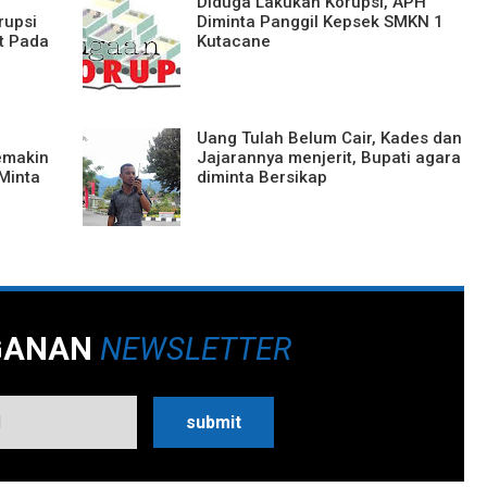
Diduga Lakukan Korupsi, APH
rupsi
Diminta Panggil Kepsek SMKN 1
t Pada
Kutacane
Uang Tulah Belum Cair, Kades dan
emakin
Jajarannya menjerit, Bupati agara
Minta
diminta Bersikap
GANAN
NEWSLETTER