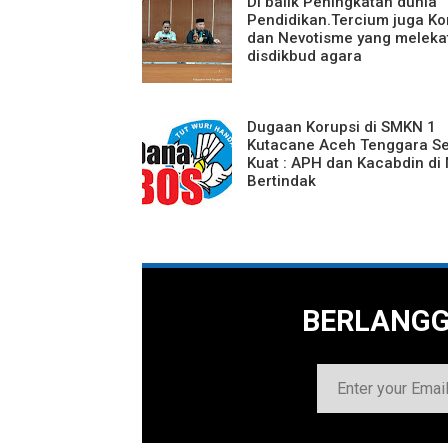
Di balik Peningkatan dunia
Pendidikan.Tercium juga Ko
dan Nevotisme yang meleka
disdikbud agara
Dugaan Korupsi di SMKN 1
Kutacane Aceh Tenggara S
Kuat : APH dan Kacabdin di 
Bertindak
BERLANG