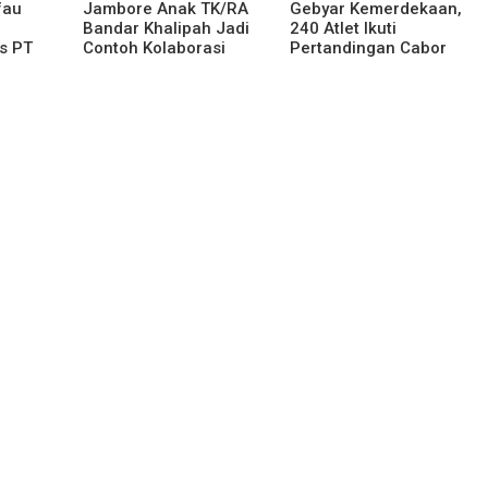
fau
Jambore Anak TK/RA
Gebyar Kemerdekaan,
Bandar Khalipah Jadi
240 Atlet Ikuti
s PT
Contoh Kolaborasi
Pertandingan Cabor
tera,
Desa
Renang
naman
ak