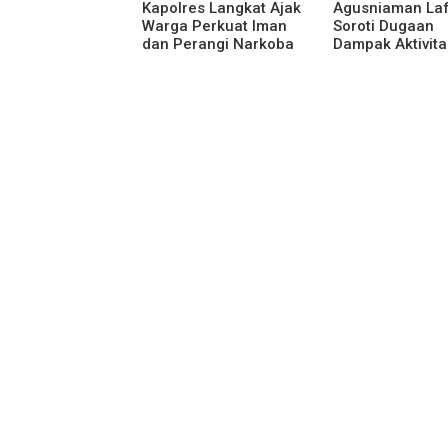
Kapolres Langkat Ajak
Agusniaman La
Warga Perkuat Iman
Soroti Dugaan
dan Perangi Narkoba
Dampak Aktivita
Lewat Safari Jumat
Nias Agro Sejah
Curhat
Rumah dan Ta
Warga Terdamp