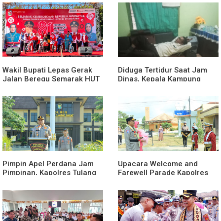
Wakil Bupati Lepas Gerak
Diduga Tertidur Saat Jam
Jalan Beregu Semarak HUT
Dinas, Kepala Kampung
Ke-81 Kemerdekaan RI
Suka Maju Jadi Sorotan
Awak Media
Pimpin Apel Perdana Jam
Upacara Welcome and
Pimpinan, Kapolres Tulang
Farewell Parade Kapolres
Bawang Barat Beri Arahan
Tulang Bawang Barat
dan Penekanan Pada
Berlangsung Khidmat
Personil