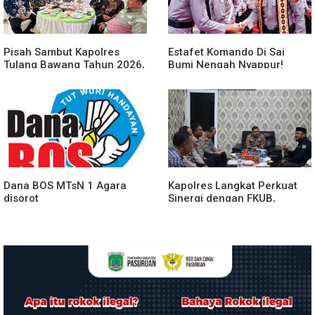
Pisah Sambut Kapolres
Estafet Komando Di Sai
Tulang Bawang Tahun 2026,
Bumi Nengah Nyappur!
Perkuat Sinergitas
Prosesi Farewell Parade
Forkopimda untuk Menjaga
Dan Penyerahan Tunggul
Stabilitas Daerah
Kesatuan Polres Tulang
Bawang Berlangsung
Spektakuler
Dana BOS MTsN 1 Agara
Kapolres Langkat Perkuat
disorot
Sinergi dengan FKUB,
Kolaborasi Tokoh Agama
Jadi Pilar Menjaga
Kamtibmas