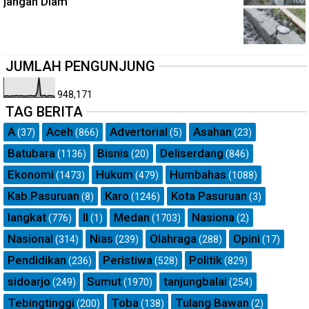
jangan Diam
JUMLAH PENGUNJUNG
948,171
TAG BERITA
A
Aceh
Advertorial
Asahan
(37)
(866)
(5)
(23)
Batubara
Bisnis
Deliserdang
(1136)
(20)
(846)
Ekonomi
Hukum
Humbahas
(1473)
(479)
(1088)
Kab.Pasuruan
Karo
Kota Pasuruan
(8)
(1246)
(3)
langkat
ll
Medan
Nasiona
(776)
(1)
(1703)
(2)
Nasional
Nias
Olahraga
Opini
(314)
(239)
(288)
(17)
Pendidikan
Peristiwa
Politik
(236)
(528)
(829)
sidoarjo
Sumut
tanjungbalai
(249)
(1970)
(254)
Tebingtinggi
Toba
Tulang Bawan
(200)
(138)
(2)