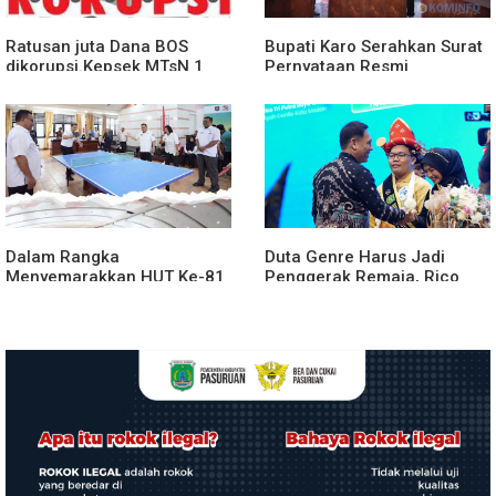
Ratusan juta Dana BOS
Bupati Karo Serahkan Surat
dikorupsi.Kepsek MTsN 1
Pernyataan Resmi
agara.Lakukan klarifikasi
Penyerahan Aset RSUD
Kabanjahe
Dalam Rangka
Duta Genre Harus Jadi
Menyemarakkan HUT Ke-81
Penggerak Remaja, Rico
2026 RI Pemkab Karo
Waas: Jangan Hanya Aktif
Siapkan Rangkaian Kegiatan
Saat Ada Acara