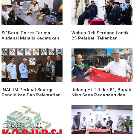
Si" Bara: Polres Terima
Wabup Deli Serdang Lantik
Audensi Majelis Kedatukan
25 Pejabat, Tekankan
Melayu Batubara
Pelayanan Publik yang
Cepat dan Humanis
INALUM Perkuat Sinergi
Jelang HUT RI ke-81, Bupati
Pendidikan Dan Pelestarian
Nias Sapa Pedagang dan
Lingkungan Dengan
Bagikan Bendera Merah
PemprovSu
Putih