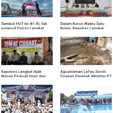
Sambut HUT ke-81 RI, Sat
Dalam Kurun Waktu Satu
polairud Polres Langkat
Bulan, Kapolres Langkat
Bagikan Bendera Merah
Rilis Pengungkapan Kasus
Putih kepada Nelayan
Narkotika, Tindak Pidana
Kriminal, dan Kekerasan
Seksual terhadap Anak
Kapolres Langkat Ajak
Agusniaman Lafau Soroti
Warga Perkuat Iman dan
Dugaan Dampak Aktivitas PT
Perangi Narkoba Lewat
Nias Agro Sejahtera, Rumah
Safari Jumat Curhat
dan Tanaman Warga
Terdampak