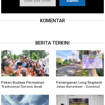
KOMENTAR
BERITA TERKINI
Pekan Budaya Permainan
Penanganan Long Segment
Tradisional Dorong Anak
Jalan Berastagi - Gongsol,
Kenali Budaya dan Kurangi
Pemerintah Kabupaten Karo
Ketergantungan Gadget
Tingkatkan Kenyamanan
Akses Wisata, Pertanian dan
Perekonomian