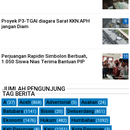
Proyek P3-TGAI diagara Sarat KKN.APH
jangan Diam
Perjuangan Rapidin Simbolon Berbuah,
1.050 Siswa Nias Terima Bantuan PIP
JUMLAH PENGUNJUNG
TAG BERITA
A
Aceh
Advertorial
Asahan
(37)
(868)
(5)
(24)
Batubara
Bisnis
Deliserdang
(1141)
(20)
(851)
Ekonomi
Hukum
Humbahas
(1476)
(482)
(1092)
Kab.Pasuruan
Karo
Kota Pasuruan
(8)
(1251)
(3)