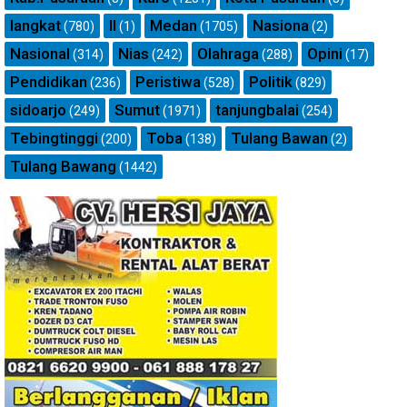
langkat
ll
Medan
Nasiona
(780)
(1)
(1705)
(2)
Nasional
Nias
Olahraga
Opini
(314)
(242)
(288)
(17)
Pendidikan
Peristiwa
Politik
(236)
(528)
(829)
sidoarjo
Sumut
tanjungbalai
(249)
(1971)
(254)
Tebingtinggi
Toba
Tulang Bawan
(200)
(138)
(2)
Tulang Bawang
(1442)