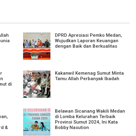
llah
DPRD Apresiasi Pemko Medan,
unia
Wujudkan Laporan Keuangan
dengan Baik dan Berkualitas
r
Kakanwil Kemenag Sumut Minta
an
Tamu Allah Perbanyak Ibadah
mut di
Belawan Sicanang Wakili Medan
wan,
di Lomba Kelurahan Terbaik
Provinsi Sumut 2024, Ini Kata
rd &
Bobby Nasution