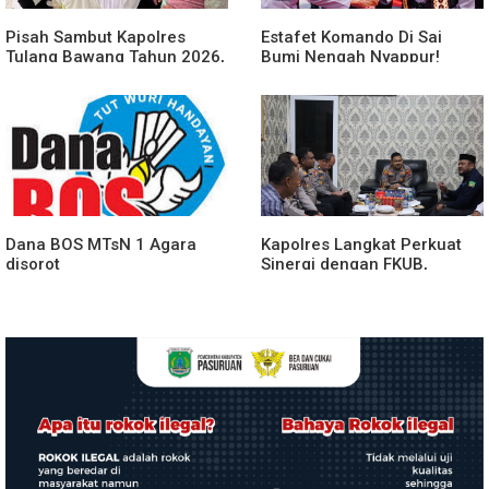
Pisah Sambut Kapolres
Estafet Komando Di Sai
Tulang Bawang Tahun 2026,
Bumi Nengah Nyappur!
Perkuat Sinergitas
Prosesi Farewell Parade
Forkopimda untuk Menjaga
Dan Penyerahan Tunggul
Stabilitas Daerah
Kesatuan Polres Tulang
Bawang Berlangsung
Spektakuler
Dana BOS MTsN 1 Agara
Kapolres Langkat Perkuat
disorot
Sinergi dengan FKUB,
Kolaborasi Tokoh Agama
Jadi Pilar Menjaga
Kamtibmas