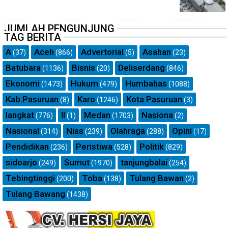
JUMLAH PENGUNJUNG
TAG BERITA
A
Aceh
Advertorial
Asahan
(37)
(866)
(5)
(23)
Batubara
Bisnis
Deliserdang
(1136)
(20)
(846)
Ekonomi
Hukum
Humbahas
(1473)
(479)
(1088)
Kab.Pasuruan
Karo
Kota Pasuruan
(8)
(1246)
(3)
langkat
ll
Medan
Nasiona
(776)
(1)
(1703)
(2)
Nasional
Nias
Olahraga
Opini
(314)
(239)
(288)
(17)
Pendidikan
Peristiwa
Politik
(236)
(528)
(829)
sidoarjo
Sumut
tanjungbalai
(249)
(1970)
(254)
Tebingtinggi
Toba
Tulang Bawan
(200)
(138)
(2)
Tulang Bawang
(1438)