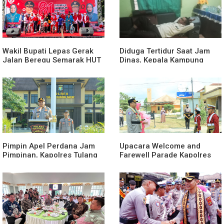
Wakil Bupati Lepas Gerak
Diduga Tertidur Saat Jam
Jalan Beregu Semarak HUT
Dinas, Kepala Kampung
Ke-81 Kemerdekaan RI
Suka Maju Jadi Sorotan
Awak Media
Pimpin Apel Perdana Jam
Upacara Welcome and
Pimpinan, Kapolres Tulang
Farewell Parade Kapolres
Bawang Barat Beri Arahan
Tulang Bawang Barat
dan Penekanan Pada
Berlangsung Khidmat
Personil