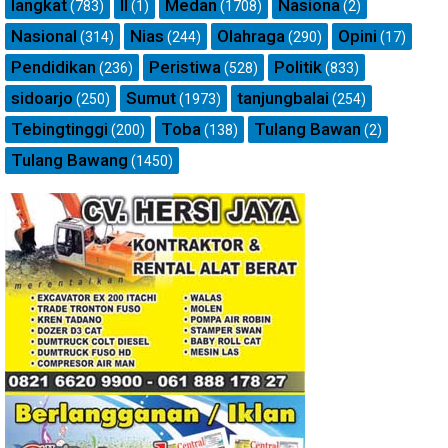
langkat
ll
Medan
Nasiona
(783)
(1)
(1708)
(2)
Nasional
Nias
Olahraga
Opini
(314)
(244)
(290)
(17)
Pendidikan
Peristiwa
Politik
(236)
(528)
(833)
sidoarjo
Sumut
tanjungbalai
(250)
(1973)
(254)
Tebingtinggi
Toba
Tulang Bawan
(200)
(138)
(2)
Tulang Bawang
(1450)