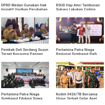
DPRD Medan Gunakan Hak
RSUD Haji Amri Tambunan
Inisiatif Usulkan Perubahan
Sukses Lakukan Coiling
Perda Penanggulangan
Aneurisma Perdana
Kemiskinan
Pemkab Deli Serdang Susun
Pertamina Patra Niaga
Target Konsumsi Pangan
Regional Sumbagut Raih
Sesuai Angka Kecukupan
Predikat Platinum TSJL &
Gizi
CSR Award 2026, Bukti
Nyata Komitmen
Keberlanjutan
Pertamina Patra Niaga
Kodim 0426/TB Bersama
Sumbagut Edukasi Siswa
Unsur Terkait Gelar Apel
SMA Al-Azhar Medan
Kesiapsiagaan Karhutla