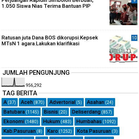
1.050 Siswa Nias Terima Bantuan PIP
Ratusan juta Dana BOS dikorupsi.Kepsek
MTsN 1 agara.Lakukan klarifikasi
JUMLAH PENGUNJUNG
956,292
TAG BERITA
A
Aceh
Advertorial
Asahan
(37)
(870)
(5)
(24)
Batubara
Bisnis
Deliserdang
(1145)
(20)
(857)
Ekonomi
Hukum
Humbahas
(1480)
(483)
(1092)
Kab.Pasuruan
Karo
Kota Pasuruan
(8)
(1252)
(3)