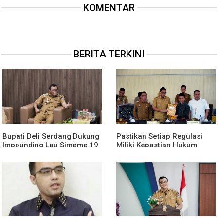
KOMENTAR
BERITA TERKINI
Bupati Deli Serdang Dukung
Pastikan Setiap Regulasi
Impounding Lau Simeme 19
Miliki Kepastian Hukum
Agustus, Harapkan Manfaat
Yang Kuat, Wali Kota Medan
Segera Dirasakan
Dorong Pencabutan Perda
Lembaga Kemasyarakatan