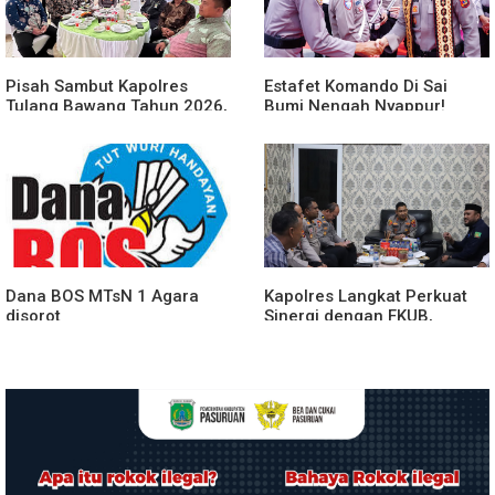
Pisah Sambut Kapolres
Estafet Komando Di Sai
Tulang Bawang Tahun 2026,
Bumi Nengah Nyappur!
Perkuat Sinergitas
Prosesi Farewell Parade
Forkopimda untuk Menjaga
Dan Penyerahan Tunggul
Stabilitas Daerah
Kesatuan Polres Tulang
Bawang Berlangsung
Spektakuler
Dana BOS MTsN 1 Agara
Kapolres Langkat Perkuat
disorot
Sinergi dengan FKUB,
Kolaborasi Tokoh Agama
Jadi Pilar Menjaga
Kamtibmas