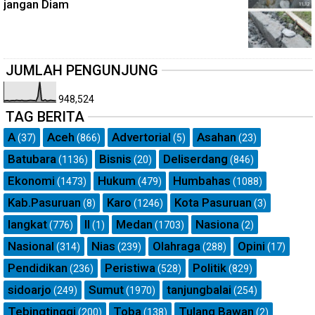
jangan Diam
JUMLAH PENGUNJUNG
948,524
TAG BERITA
A
Aceh
Advertorial
Asahan
(37)
(866)
(5)
(23)
Batubara
Bisnis
Deliserdang
(1136)
(20)
(846)
Ekonomi
Hukum
Humbahas
(1473)
(479)
(1088)
Kab.Pasuruan
Karo
Kota Pasuruan
(8)
(1246)
(3)
langkat
ll
Medan
Nasiona
(776)
(1)
(1703)
(2)
Nasional
Nias
Olahraga
Opini
(314)
(239)
(288)
(17)
Pendidikan
Peristiwa
Politik
(236)
(528)
(829)
sidoarjo
Sumut
tanjungbalai
(249)
(1970)
(254)
Tebingtinggi
Toba
Tulang Bawan
(200)
(138)
(2)