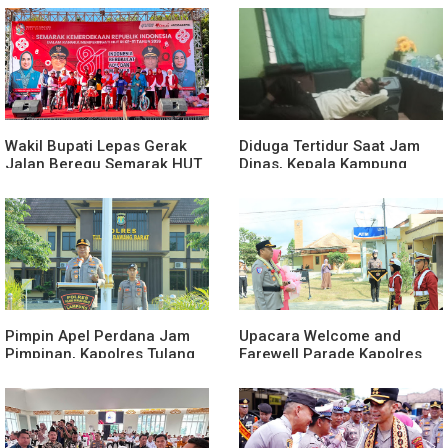
Wakil Bupati Lepas Gerak
Diduga Tertidur Saat Jam
Jalan Beregu Semarak HUT
Dinas, Kepala Kampung
Ke-81 Kemerdekaan RI
Suka Maju Jadi Sorotan
Awak Media
Pimpin Apel Perdana Jam
Upacara Welcome and
Pimpinan, Kapolres Tulang
Farewell Parade Kapolres
Bawang Barat Beri Arahan
Tulang Bawang Barat
dan Penekanan Pada
Berlangsung Khidmat
Personil