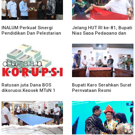
INALUM Perkuat Sinergi
Jelang HUT RI ke-81, Bupati
Pendidikan Dan Pelestarian
Nias Sapa Pedagang dan
Lingkungan Dengan
Bagikan Bendera Merah
PemprovSu
Putih
Ratusan juta Dana BOS
Bupati Karo Serahkan Surat
dikorupsi.Kepsek MTsN 1
Pernyataan Resmi
agara.Lakukan klarifikasi
Penyerahan Aset RSUD
Kabanjahe