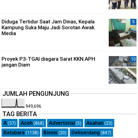
Diduga Tertidur Saat Jam Dinas, Kepala
Kampung Suka Maju Jadi Sorotan Awak
Media
Proyek P3-TGAI diagara Sarat KKN.APH
jangan Diam
JUMLAH PENGUNJUNG
949,696
TAG BERITA
A
Aceh
Advertorial
Asahan
(37)
(868)
(5)
(23)
Batubara
Bisnis
Deliserdang
(1138)
(20)
(847)