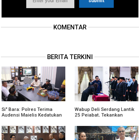
KOMENTAR
BERITA TERKINI
Si" Bara: Polres Terima
Wabup Deli Serdang Lantik
Audensi Majelis Kedatukan
25 Pejabat, Tekankan
Melayu Batubara
Pelayanan Publik yang
Cepat dan Humanis