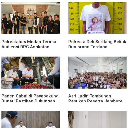
Diduga Dipasok dari
Pekat Toba 2026, 906
Kamboja
Tersangka Diamankan
Polrestabes Medan Terima
Polresta Deli Serdang Bekuk
Audiensi DPC Angkatan
Dua orang Terduga
Muda Sisingamangaraja XII,
Pengedar Narkoba di Pagar
Perkuat Sinergitas Jaga
Merbau
Kamtibmas
Panen Cabai di Payabakung,
Asri Ludin Tambunan
Bupati Pastikan Dukungan
Pastikan Peserta Jambore
untuk Petani Terus
Nasional Deli Serdang
Diperkuat
Berangkat Tanpa Beban
Biaya