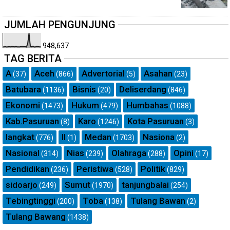
JUMLAH PENGUNJUNG
948,637
TAG BERITA
A
Aceh
Advertorial
Asahan
(37)
(866)
(5)
(23)
Batubara
Bisnis
Deliserdang
(1136)
(20)
(846)
Ekonomi
Hukum
Humbahas
(1473)
(479)
(1088)
Kab.Pasuruan
Karo
Kota Pasuruan
(8)
(1246)
(3)
langkat
ll
Medan
Nasiona
(776)
(1)
(1703)
(2)
Nasional
Nias
Olahraga
Opini
(314)
(239)
(288)
(17)
Pendidikan
Peristiwa
Politik
(236)
(528)
(829)
sidoarjo
Sumut
tanjungbalai
(249)
(1970)
(254)
Tebingtinggi
Toba
Tulang Bawan
(200)
(138)
(2)
Tulang Bawang
(1438)