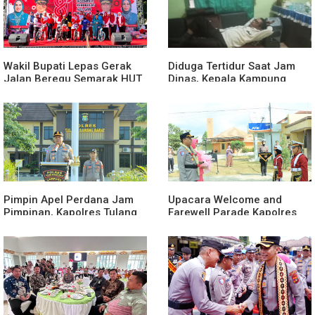
Wakil Bupati Lepas Gerak
Diduga Tertidur Saat Jam
Jalan Beregu Semarak HUT
Dinas, Kepala Kampung
Ke-81 Kemerdekaan RI
Suka Maju Jadi Sorotan
Awak Media
Pimpin Apel Perdana Jam
Upacara Welcome and
Pimpinan, Kapolres Tulang
Farewell Parade Kapolres
Bawang Barat Beri Arahan
Tulang Bawang Barat
dan Penekanan Pada
Berlangsung Khidmat
Personil