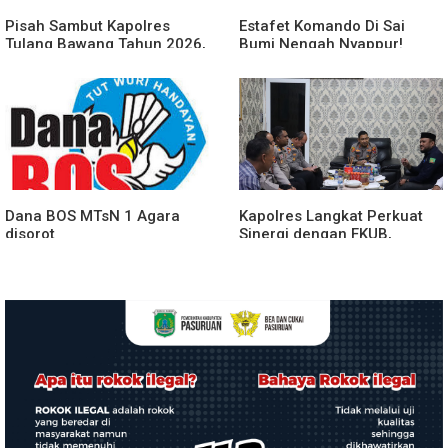
Pisah Sambut Kapolres
Estafet Komando Di Sai
Tulang Bawang Tahun 2026,
Bumi Nengah Nyappur!
Perkuat Sinergitas
Prosesi Farewell Parade
Forkopimda untuk Menjaga
Dan Penyerahan Tunggul
Stabilitas Daerah
Kesatuan Polres Tulang
Bawang Berlangsung
Spektakuler
Dana BOS MTsN 1 Agara
Kapolres Langkat Perkuat
disorot
Sinergi dengan FKUB,
Kolaborasi Tokoh Agama
Jadi Pilar Menjaga
Kamtibmas