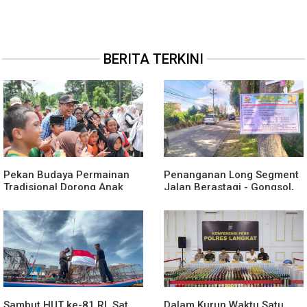
BERITA TERKINI
Pekan Budaya Permainan
Penanganan Long Segment
Tradisional Dorong Anak
Jalan Berastagi - Gongsol,
Kenali Budaya dan Kurangi
Pemerintah Kabupaten Karo
Ketergantungan Gadget
Tingkatkan Kenyamanan
Akses Wisata, Pertanian dan
Perekonomian
Sambut HUT ke-81 RI, Sat
Dalam Kurun Waktu Satu