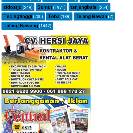
sidoarjo
Sumut
tanjungbalai
(249)
(1971)
(254)
Tebingtinggi
Toba
Tulang Bawan
(200)
(138)
(2)
Tulang Bawang
(1442)