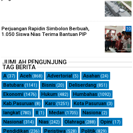
Perjuangan Rapidin Simbolon Berbuah,
1.050 Siswa Nias Terima Bantuan PIP
JUMLAH PENGUNJUNG
TAG BERITA
A
Aceh
Advertorial
Asahan
(37)
(868)
(5)
(24)
Batubara
Bisnis
Deliserdang
(1141)
(20)
(851)
Ekonomi
Hukum
Humbahas
(1476)
(482)
(1092)
Kab.Pasuruan
Karo
Kota Pasuruan
(8)
(1251)
(3)
langkat
ll
Medan
Nasiona
(780)
(1)
(1705)
(2)
Nasional
Nias
Olahraga
Opini
(314)
(242)
(288)
(17)
Pendidikan
Peristiwa
Politik
(236)
(528)
(829)