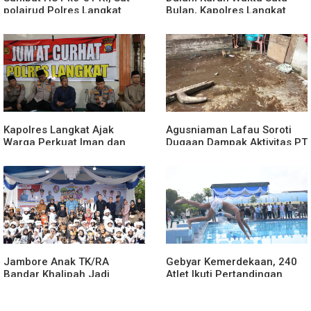
polairud Polres Langkat
Bulan, Kapolres Langkat
Bagikan Bendera Merah
Rilis Pengungkapan Kasus
Putih kepada Nelayan
Narkotika, Tindak Pidana
Kriminal, dan Kekerasan
Seksual terhadap Anak
Kapolres Langkat Ajak
Agusniaman Lafau Soroti
Warga Perkuat Iman dan
Dugaan Dampak Aktivitas PT
Perangi Narkoba Lewat
Nias Agro Sejahtera, Rumah
Safari Jumat Curhat
dan Tanaman Warga
Terdampak
Jambore Anak TK/RA
Gebyar Kemerdekaan, 240
Bandar Khalipah Jadi
Atlet Ikuti Pertandingan
Contoh Kolaborasi Desa
Cabor Renang