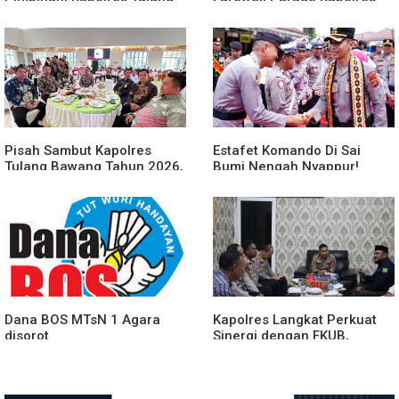
Bawang Barat Beri Arahan
Tulang Bawang Barat
dan Penekanan Pada
Berlangsung Khidmat
Personil
Pisah Sambut Kapolres
Estafet Komando Di Sai
Tulang Bawang Tahun 2026,
Bumi Nengah Nyappur!
Perkuat Sinergitas
Prosesi Farewell Parade
Forkopimda untuk Menjaga
Dan Penyerahan Tunggul
Stabilitas Daerah
Kesatuan Polres Tulang
Bawang Berlangsung
Spektakuler
Dana BOS MTsN 1 Agara
Kapolres Langkat Perkuat
disorot
Sinergi dengan FKUB,
Kolaborasi Tokoh Agama
Jadi Pilar Menjaga
Kamtibmas