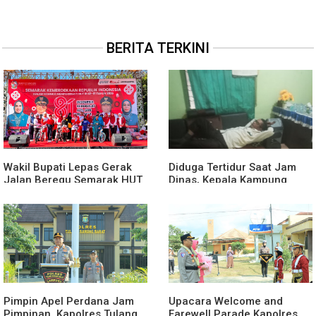
BERITA TERKINI
Wakil Bupati Lepas Gerak
Diduga Tertidur Saat Jam
Jalan Beregu Semarak HUT
Dinas, Kepala Kampung
Ke-81 Kemerdekaan RI
Suka Maju Jadi Sorotan
Awak Media
Pimpin Apel Perdana Jam
Upacara Welcome and
Pimpinan, Kapolres Tulang
Farewell Parade Kapolres