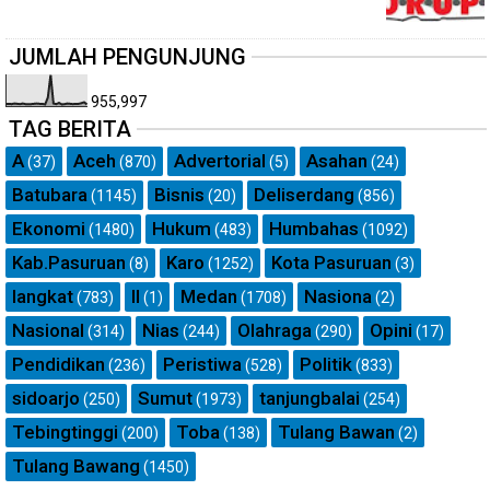
JUMLAH PENGUNJUNG
955,997
TAG BERITA
A
Aceh
Advertorial
Asahan
(37)
(870)
(5)
(24)
Batubara
Bisnis
Deliserdang
(1145)
(20)
(856)
Ekonomi
Hukum
Humbahas
(1480)
(483)
(1092)
Kab.Pasuruan
Karo
Kota Pasuruan
(8)
(1252)
(3)
langkat
ll
Medan
Nasiona
(783)
(1)
(1708)
(2)
Nasional
Nias
Olahraga
Opini
(314)
(244)
(290)
(17)
Pendidikan
Peristiwa
Politik
(236)
(528)
(833)
sidoarjo
Sumut
tanjungbalai
(250)
(1973)
(254)
Tebingtinggi
Toba
Tulang Bawan
(200)
(138)
(2)
Tulang Bawang
(1450)