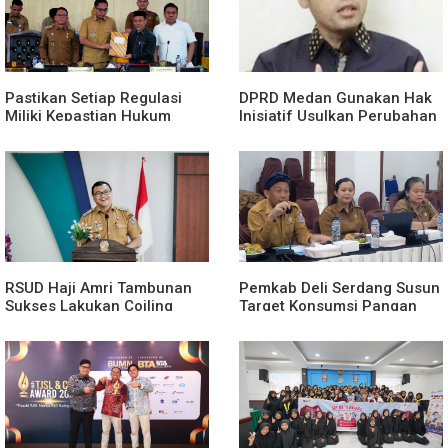
Pastikan Setiap Regulasi
DPRD Medan Gunakan Hak
Miliki Kepastian Hukum
Inisiatif Usulkan Perubahan
Yang Kuat, Wali Kota Medan
Perda Penanggulangan
Dorong Pencabutan Perda
Kemiskinan
Lembaga Kemasyarakatan
RSUD Haji Amri Tambunan
Pemkab Deli Serdang Susun
Sukses Lakukan Coiling
Target Konsumsi Pangan
Aneurisma Perdana
Sesuai Angka Kecukupan
Gizi