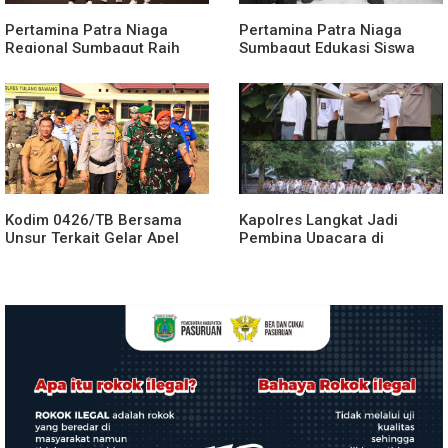
Pertamina Patra Niaga
Pertamina Patra Niaga
Regional Sumbagut Raih
Sumbagut Edukasi Siswa
Predikat Platinum TSJL &
SMA Al-Azhar Medan
CSR Award 2026, Bukti
tentang Pencegahan
Nyata Komitmen
HIV/AIDS
Keberlanjutan
Kodim 0426/TB Bersama
Kapolres Langkat Jadi
Unsur Terkait Gelar Apel
Pembina Upacara di
Kesiapsiagaan Karhutla
Yayasan Pendidikan Putra
Tahun 2026
Jaya Jabal Rahman, Berikan
Motivasi dan Edukasi
Kamtibmas kepada Pelajar