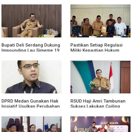
Bupati Deli Serdang Dukung
Pastikan Setiap Regulasi
Impounding Lau Simeme 19
Miliki Kepastian Hukum
Agustus, Harapkan Manfaat
Yang Kuat, Wali Kota Medan
Segera Dirasakan
Dorong Pencabutan Perda
Lembaga Kemasyarakatan
DPRD Medan Gunakan Hak
RSUD Haji Amri Tambunan
Inisiatif Usulkan Perubahan
Sukses Lakukan Coiling
Perda Penanggulangan
Aneurisma Perdana
Kemiskinan