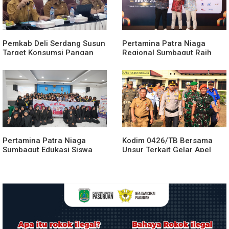
Pemkab Deli Serdang Susun
Pertamina Patra Niaga
Target Konsumsi Pangan
Regional Sumbagut Raih
Sesuai Angka Kecukupan
Predikat Platinum TSJL &
Gizi
CSR Award 2026, Bukti
Nyata Komitmen
Keberlanjutan
Pertamina Patra Niaga
Kodim 0426/TB Bersama
Sumbagut Edukasi Siswa
Unsur Terkait Gelar Apel
SMA Al-Azhar Medan
Kesiapsiagaan Karhutla
tentang Pencegahan
Tahun 2026
HIV/AIDS