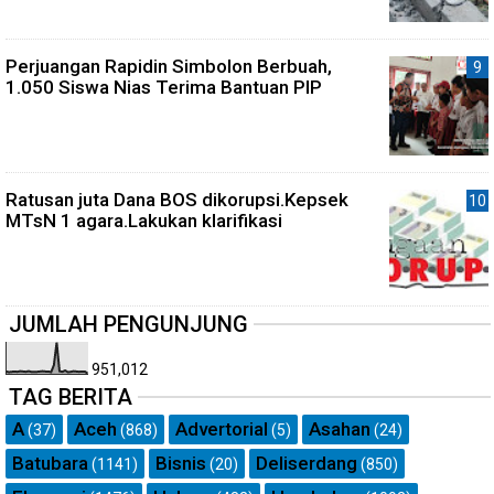
Perjuangan Rapidin Simbolon Berbuah,
1.050 Siswa Nias Terima Bantuan PIP
Ratusan juta Dana BOS dikorupsi.Kepsek
MTsN 1 agara.Lakukan klarifikasi
JUMLAH PENGUNJUNG
951,012
TAG BERITA
A
Aceh
Advertorial
Asahan
(37)
(868)
(5)
(24)
Batubara
Bisnis
Deliserdang
(1141)
(20)
(850)