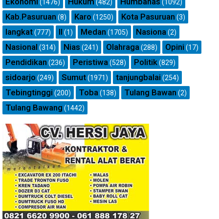
Ekonomi
Hukum
Humbahas
(1476)
(482)
(1092)
Kab.Pasuruan
Karo
Kota Pasuruan
(8)
(1250)
(3)
langkat
ll
Medan
Nasiona
(777)
(1)
(1705)
(2)
Nasional
Nias
Olahraga
Opini
(314)
(241)
(288)
(17)
Pendidikan
Peristiwa
Politik
(236)
(528)
(829)
sidoarjo
Sumut
tanjungbalai
(249)
(1971)
(254)
Tebingtinggi
Toba
Tulang Bawan
(200)
(138)
(2)
Tulang Bawang
(1442)