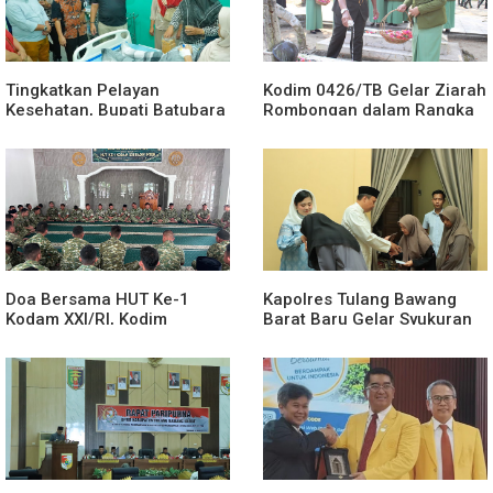
Tingkatkan Pelayan
Kodim 0426/TB Gelar Ziarah
Kesehatan, Bupati Batubara
Rombongan dalam Rangka
Tinjau RSUD H.OK Arya
HUT Ke-1 Kodam XXI/Radin
Zulkarnain
Inten
Doa Bersama HUT Ke-1
Kapolres Tulang Bawang
Kodam XXI/RI, Kodim
Barat Baru Gelar Syukuran
0426/TB Perkuat Nilai
Untuk Menempati Rumah
Syukur dan Kebersamaan
Dinas, Doa Bersama Anak
Yatim Warnai Momen
Khidmat