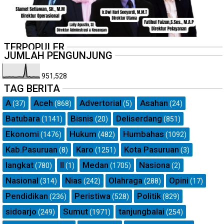
TERPOPULER
JUMLAH PENGUNJUNG
951,528
TAG BERITA
A
Aceh
Advertorial
Asahan
(37)
(868)
(5)
(24)
Batubara
Bisnis
Deliserdang
(1141)
(20)
(851)
Ekonomi
Hukum
Humbahas
(1476)
(482)
(1092)
Kab.Pasuruan
Karo
Kota Pasuruan
(8)
(1251)
(3)
langkat
ll
Medan
Nasiona
(780)
(1)
(1705)
(2)
Nasional
Nias
Olahraga
Opini
(314)
(242)
(288)
(17)
Pendidikan
Peristiwa
Politik
(236)
(528)
(829)
sidoarjo
Sumut
tanjungbalai
(249)
(1971)
(254)