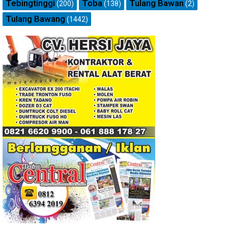
Tebingtinggi
Toba
Tulang Bawan
(200)
(138)
(2)
Tulang Bawang
(1442)