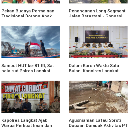
Pekan Budaya Permainan
Penanganan Long Segment
Tradisional Dorong Anak
Jalan Berastagi - Gongsol,
Kenali Budaya dan Kurangi
Pemerintah Kabupaten Karo
Ketergantungan Gadget
Tingkatkan Kenyamanan
Akses Wisata, Pertanian dan
Perekonomian
Sambut HUT ke-81 RI, Sat
Dalam Kurun Waktu Satu
polairud Polres Langkat
Bulan, Kapolres Langkat
Bagikan Bendera Merah
Rilis Pengungkapan Kasus
Putih kepada Nelayan
Narkotika, Tindak Pidana
Kriminal, dan Kekerasan
Seksual terhadap Anak
Kapolres Langkat Ajak
Agusniaman Lafau Soroti
Warga Perkuat Iman dan
Dugaan Dampak Aktivitas PT