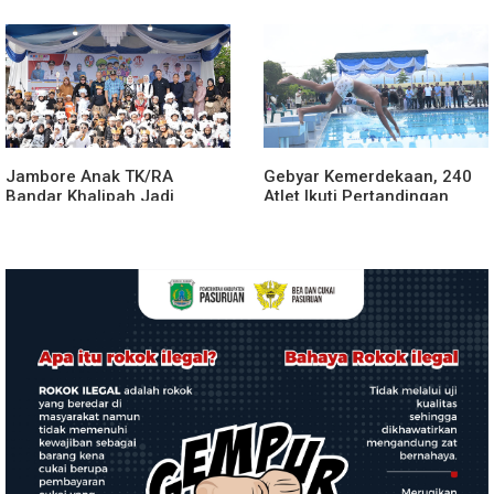
Perangi Narkoba Lewat
Nias Agro Sejahtera, Rumah
Safari Jumat Curhat
dan Tanaman Warga
Terdampak
Jambore Anak TK/RA
Gebyar Kemerdekaan, 240
Bandar Khalipah Jadi
Atlet Ikuti Pertandingan
Contoh Kolaborasi Desa
Cabor Renang