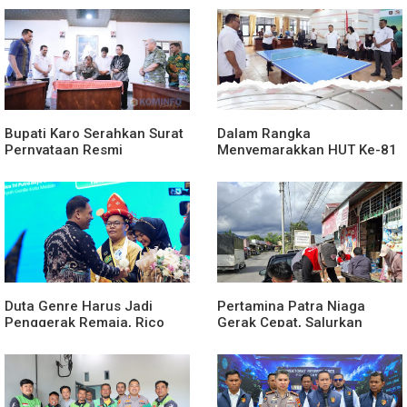
Putih
Bupati Karo Serahkan Surat
Dalam Rangka
Pernyataan Resmi
Menyemarakkan HUT Ke-81
Penyerahan Aset RSUD
2026 RI Pemkab Karo
Kabanjahe
Siapkan Rangkaian Kegiatan
Duta Genre Harus Jadi
Pertamina Patra Niaga
Penggerak Remaja, Rico
Gerak Cepat, Salurkan
Waas: Jangan Hanya Aktif
Bantuan Masyarakat
Saat Ada Acara
Terdampak Bencana Banjir
di Sumatera Barat