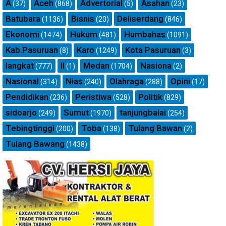
A
Aceh
Advertorial
Asahan
(37)
(868)
(5)
(23)
Batubara
Bisnis
Deliserdang
(1136)
(20)
(846)
Ekonomi
Hukum
Humbahas
(1474)
(481)
(1091)
Kab.Pasuruan
Karo
Kota Pasuruan
(8)
(1249)
(3)
langkat
ll
Medan
Nasiona
(777)
(1)
(1704)
(2)
Nasional
Nias
Olahraga
Opini
(314)
(240)
(288)
(17)
Pendidikan
Peristiwa
Politik
(236)
(528)
(829)
sidoarjo
Sumut
tanjungbalai
(249)
(1970)
(254)
Tebingtinggi
Toba
Tulang Bawan
(200)
(138)
(2)
Tulang Bawang
(1438)