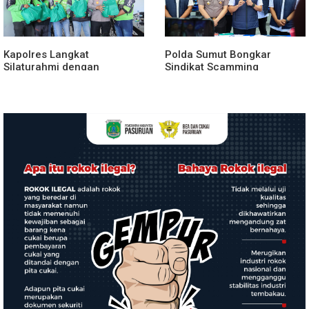
Kapolres Langkat
Polda Sumut Bongkar
Silaturahmi dengan
Sindikat Scamming
Pengemudi Ojek Online,
Internasional di Apartemen
Ajak Jaga Kamtibmas
Medan, Korban Rugi Rp6,7
Jelang HUT RI
Miliar