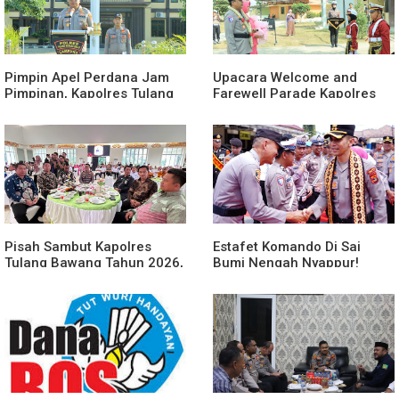
Pimpin Apel Perdana Jam
Upacara Welcome and
Pimpinan, Kapolres Tulang
Farewell Parade Kapolres
Bawang Barat Beri Arahan
Tulang Bawang Barat
dan Penekanan Pada
Berlangsung Khidmat
Personil
Pisah Sambut Kapolres
Estafet Komando Di Sai
Tulang Bawang Tahun 2026,
Bumi Nengah Nyappur!
Perkuat Sinergitas
Prosesi Farewell Parade
Forkopimda untuk Menjaga
Dan Penyerahan Tunggul
Stabilitas Daerah
Kesatuan Polres Tulang
Bawang Berlangsung
Spektakuler