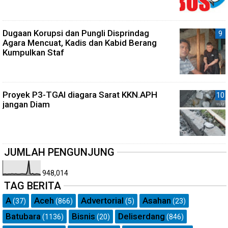
Dugaan Korupsi dan Pungli Disprindag
Agara Mencuat, Kadis dan Kabid Berang
Kumpulkan Staf
Proyek P3-TGAI diagara Sarat KKN.APH
jangan Diam
JUMLAH PENGUNJUNG
948,014
TAG BERITA
A
Aceh
Advertorial
Asahan
(37)
(866)
(5)
(23)
Batubara
Bisnis
Deliserdang
(1136)
(20)
(846)