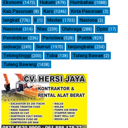
Ekonomi
Hukum
Humbahas
(1473)
(479)
(1088)
Kab.Pasuruan
Karo
Kota Pasuruan
(8)
(1246)
(3)
langkat
ll
Medan
Nasiona
(776)
(1)
(1703)
(2)
Nasional
Nias
Olahraga
Opini
(314)
(239)
(288)
(17)
Pendidikan
Peristiwa
Politik
(236)
(528)
(829)
sidoarjo
Sumut
tanjungbalai
(249)
(1970)
(254)
Tebingtinggi
Toba
Tulang Bawan
(200)
(138)
(2)
Tulang Bawang
(1438)