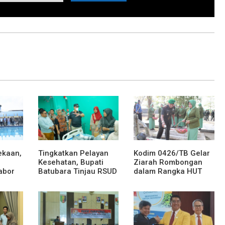
ekaan,
Tingkatkan Pelayan
Kodim 0426/TB Gelar
Kesehatan, Bupati
Ziarah Rombongan
abor
Batubara Tinjau RSUD
dalam Rangka HUT
H.OK Arya Zulkarnain
Ke-1 Kodam XXI/Radin
Inten