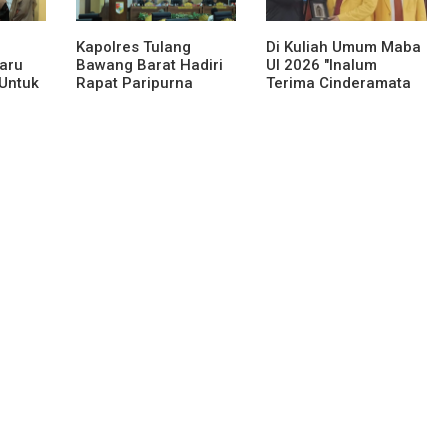
Kapolres Tulang
Di Kuliah Umum Maba
aru
Bawang Barat Hadiri
UI 2026 "Inalum
 Untuk
Rapat Paripurna
Terima Cinderamata
mah
DPRD, Terkait KUA-
sama
PPAS Perubahan
nai
Tahun 2026