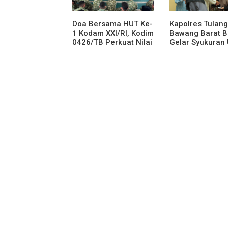
Doa Bersama HUT Ke-
Kapolres Tulang
1 Kodam XXI/RI, Kodim
Bawang Barat B
0426/TB Perkuat Nilai
Gelar Syukuran
Syukur dan
Menempati Ru
Kebersamaan
Dinas, Doa Ber
Anak Yatim War
Momen Khidmat