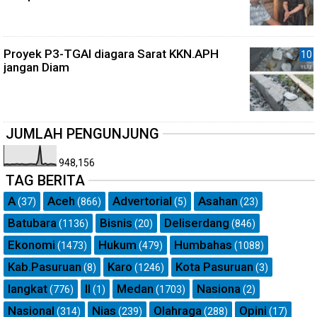
Proyek P3-TGAI diagara Sarat KKN.APH
jangan Diam
JUMLAH PENGUNJUNG
948,156
TAG BERITA
A
Aceh
Advertorial
Asahan
(37)
(866)
(5)
(23)
Batubara
Bisnis
Deliserdang
(1136)
(20)
(846)
Ekonomi
Hukum
Humbahas
(1473)
(479)
(1088)
Kab.Pasuruan
Karo
Kota Pasuruan
(8)
(1246)
(3)
langkat
ll
Medan
Nasiona
(776)
(1)
(1703)
(2)
Nasional
Nias
Olahraga
Opini
(314)
(239)
(288)
(17)