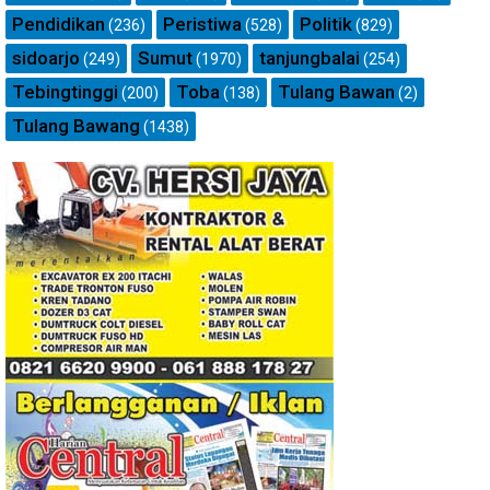
Pendidikan
Peristiwa
Politik
(236)
(528)
(829)
sidoarjo
Sumut
tanjungbalai
(249)
(1970)
(254)
Tebingtinggi
Toba
Tulang Bawan
(200)
(138)
(2)
Tulang Bawang
(1438)