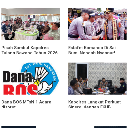
Bawang Barat Beri Arahan
Tulang Bawang Barat
dan Penekanan Pada
Berlangsung Khidmat
Personil
Pisah Sambut Kapolres
Estafet Komando Di Sai
Tulang Bawang Tahun 2026,
Bumi Nengah Nyappur!
Perkuat Sinergitas
Prosesi Farewell Parade
Forkopimda untuk Menjaga
Dan Penyerahan Tunggul
Stabilitas Daerah
Kesatuan Polres Tulang
Bawang Berlangsung
Spektakuler
Dana BOS MTsN 1 Agara
Kapolres Langkat Perkuat
disorot
Sinergi dengan FKUB,
Kolaborasi Tokoh Agama
Jadi Pilar Menjaga
Kamtibmas