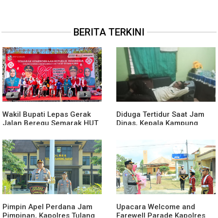
BERITA TERKINI
Wakil Bupati Lepas Gerak
Diduga Tertidur Saat Jam
Jalan Beregu Semarak HUT
Dinas, Kepala Kampung
Ke-81 Kemerdekaan RI
Suka Maju Jadi Sorotan
Awak Media
Pimpin Apel Perdana Jam
Upacara Welcome and
Pimpinan, Kapolres Tulang
Farewell Parade Kapolres