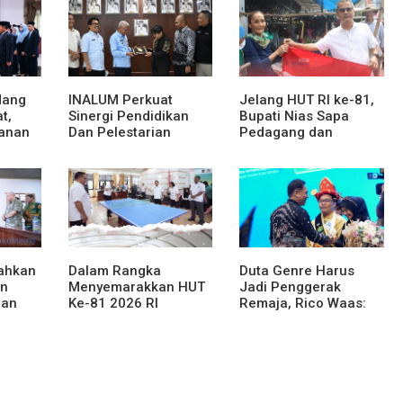
dang
INALUM Perkuat
Jelang HUT RI ke-81,
t,
Sinergi Pendidikan
Bupati Nias Sapa
anan
Dan Pelestarian
Pedagang dan
at dan
Lingkungan Dengan
Bagikan Bendera
PemprovSu
Merah Putih
rahkan
Dalam Rangka
Duta Genre Harus
an
Menyemarakkan HUT
Jadi Penggerak
han
Ke-81 2026 RI
Remaja, Rico Waas:
njahe
Pemkab Karo Siapkan
Jangan Hanya Aktif
Rangkaian Kegiatan
Saat Ada Acara