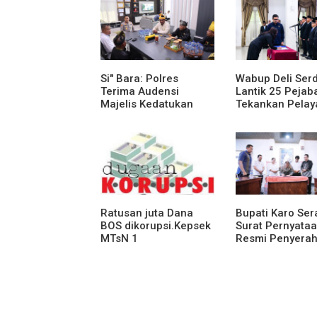
Si" Bara: Polres
Wabup Deli Ser
Terima Audensi
Lantik 25 Pejaba
Majelis Kedatukan
Tekankan Pelay
Melayu Batubara
Publik yang Cep
Humanis
Ratusan juta Dana
Bupati Karo Se
BOS dikorupsi.Kepsek
Surat Pernyata
MTsN 1
Resmi Penyera
agara.Lakukan
Aset RSUD Kaba
klarifikasi