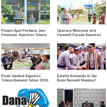
Pimpin Apel Perdana Jam
Upacara Welcome and
Pimpinan, Kapolres Tulang
Farewell Parade Kapolres
Bawang Barat Beri Arahan
Tulang Bawang Barat
dan Penekanan Pada
Berlangsung Khidmat
Personil
Pisah Sambut Kapolres
Estafet Komando Di Sai
Tulang Bawang Tahun 2026,
Bumi Nengah Nyappur!
Perkuat Sinergitas
Prosesi Farewell Parade
Forkopimda untuk Menjaga
Dan Penyerahan Tunggul
Stabilitas Daerah
Kesatuan Polres Tulang
Bawang Berlangsung
Spektakuler