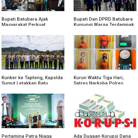
Bupati Batubara Ajak
Bupati Dan DPRD Batubara
Masyarakat Perkuat
Kunjungi Warga Terdampak
Kecintaan kepada
Musibah Didesa Petatal
Rasulullah
Kunker ke Tapteng, Kapolda
Kurun Waktu Tiga Hari,
Sumut Letakkan Batu
Satres Narkoba Polres
Pertama Pembangunan
Binjai Tangkap Lima
Rusun Polres Tapanuli
Terduga Bandar Narkoba
Tengah
Pertamina Patra Niaga
Ada Dugaan Korupsi Dana