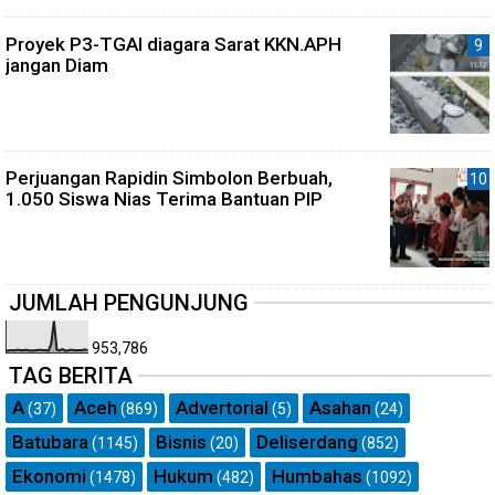
Proyek P3-TGAI diagara Sarat KKN.APH
jangan Diam
Perjuangan Rapidin Simbolon Berbuah,
1.050 Siswa Nias Terima Bantuan PIP
JUMLAH PENGUNJUNG
953,786
TAG BERITA
A
Aceh
Advertorial
Asahan
(37)
(869)
(5)
(24)
Batubara
Bisnis
Deliserdang
(1145)
(20)
(852)
Ekonomi
Hukum
Humbahas
(1478)
(482)
(1092)