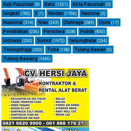
Kab.Pasuruan
Karo
Kota Pasuruan
(8)
(1251)
(3)
langkat
ll
Medan
Nasiona
(782)
(1)
(1706)
(2)
Nasional
Nias
Olahraga
Opini
(314)
(243)
(289)
(17)
Pendidikan
Peristiwa
Politik
(236)
(528)
(830)
sidoarjo
Sumut
tanjungbalai
(250)
(1972)
(254)
Tebingtinggi
Toba
Tulang Bawan
(200)
(138)
(2)
Tulang Bawang
(1446)