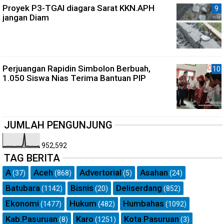
Proyek P3-TGAI diagara Sarat KKN.APH
jangan Diam
Perjuangan Rapidin Simbolon Berbuah,
1.050 Siswa Nias Terima Bantuan PIP
JUMLAH PENGUNJUNG
952,592
TAG BERITA
A
Aceh
Advertorial
Asahan
(37)
(868)
(5)
(24)
Batubara
Bisnis
Deliserdang
(1142)
(20)
(852)
Ekonomi
Hukum
Humbahas
(1477)
(482)
(1092)
Kab.Pasuruan
Karo
Kota Pasuruan
(8)
(1251)
(3)