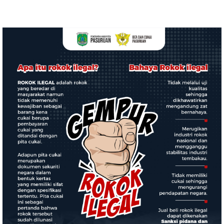
Kemerdekaan Harus
AT, Dorong Polrestabes
Dirasakan Masyarakat
Medan Terapkan RJ
Lewat Peningkatan
Pelayanan Primer