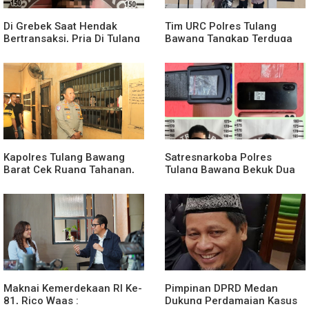
Di Grebek Saat Hendak
Tim URC Polres Tulang
Bertransaksi, Pria Di Tulang
Bawang Tangkap Terduga
Bawang Diamankan Polisi!
Spesialis Pencurian Lintas
Satu Rekannya Kabur Ke
Wilayah, Kasus Bermula
Perkebunan Karet
Hendak Menggoreng Tempe
Karena Lapar
Kapolres Tulang Bawang
Satresnarkoba Polres
Barat Cek Ruang Tahanan,
Tulang Bawang Bekuk Dua
Tekankan Jaga Kebersihan
Pria, Sabu Dan Alat Hisap Di
dan Kesehatan
Amankan
Maknai Kemerdekaan RI Ke-
Pimpinan DPRD Medan
81, Rico Waas :
Dukung Perdamaian Kasus