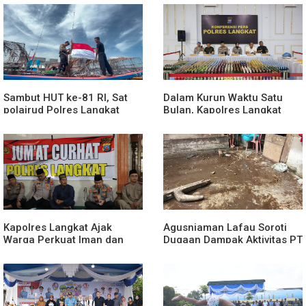
Ketergantungan Gadget
Tingkatkan Kenyamanan
Akses Wisata, Pertanian dan
Perekonomian
Sambut HUT ke-81 RI, Sat
Dalam Kurun Waktu Satu
polairud Polres Langkat
Bulan, Kapolres Langkat
Bagikan Bendera Merah
Rilis Pengungkapan Kasus
Putih kepada Nelayan
Narkotika, Tindak Pidana
Kriminal, dan Kekerasan
Seksual terhadap Anak
Kapolres Langkat Ajak
Agusniaman Lafau Soroti
Warga Perkuat Iman dan
Dugaan Dampak Aktivitas PT
Perangi Narkoba Lewat
Nias Agro Sejahtera, Rumah
Safari Jumat Curhat
dan Tanaman Warga
Terdampak