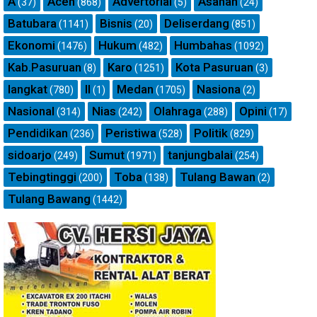
A
Aceh
Advertorial
Asahan
(37)
(868)
(5)
(24)
Batubara
Bisnis
Deliserdang
(1141)
(20)
(851)
Ekonomi
Hukum
Humbahas
(1476)
(482)
(1092)
Kab.Pasuruan
Karo
Kota Pasuruan
(8)
(1251)
(3)
langkat
ll
Medan
Nasiona
(780)
(1)
(1705)
(2)
Nasional
Nias
Olahraga
Opini
(314)
(242)
(288)
(17)
Pendidikan
Peristiwa
Politik
(236)
(528)
(829)
sidoarjo
Sumut
tanjungbalai
(249)
(1971)
(254)
Tebingtinggi
Toba
Tulang Bawan
(200)
(138)
(2)
Tulang Bawang
(1442)