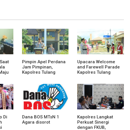
 Saat
Pimpin Apel Perdana
Upacara Welcome
ala
Jam Pimpinan,
and Farewell Parade
Maju
Kapolres Tulang
Kapolres Tulang
wak
Bawang Barat Beri
Bawang Barat
Arahan dan
Berlangsung Khidmat
Penekanan Pada
Personil
o Di
Dana BOS MTsN 1
Kapolres Langkat
h
Agara disorot
Perkuat Sinergi
i
dengan FKUB,