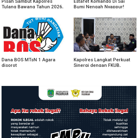
Pisah Sambut Kapolres
Estafet Komando Di Sai
Tulang Bawang Tahun 2026,
Bumi Nengah Nyappur!
Perkuat Sinergitas
Prosesi Farewell Parade
Forkopimda untuk Menjaga
Dan Penyerahan Tunggul
Stabilitas Daerah
Kesatuan Polres Tulang
Bawang Berlangsung
Spektakuler
Dana BOS MTsN 1 Agara
Kapolres Langkat Perkuat
disorot
Sinergi dengan FKUB,
Kolaborasi Tokoh Agama
Jadi Pilar Menjaga
Kamtibmas