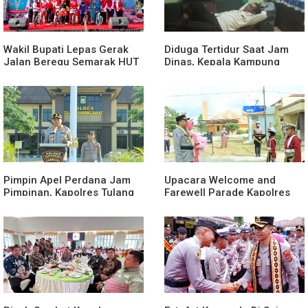
Wakil Bupati Lepas Gerak
Diduga Tertidur Saat Jam
Jalan Beregu Semarak HUT
Dinas, Kepala Kampung
Ke-81 Kemerdekaan RI
Suka Maju Jadi Sorotan
Awak Media
Pimpin Apel Perdana Jam
Upacara Welcome and
Pimpinan, Kapolres Tulang
Farewell Parade Kapolres
Bawang Barat Beri Arahan
Tulang Bawang Barat
dan Penekanan Pada
Berlangsung Khidmat
Personil