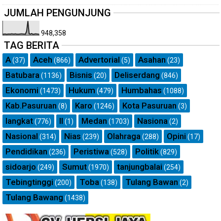
JUMLAH PENGUNJUNG
948,358
TAG BERITA
A
Aceh
Advertorial
Asahan
(37)
(866)
(5)
(23)
Batubara
Bisnis
Deliserdang
(1136)
(20)
(846)
Ekonomi
Hukum
Humbahas
(1473)
(479)
(1088)
Kab.Pasuruan
Karo
Kota Pasuruan
(8)
(1246)
(3)
langkat
ll
Medan
Nasiona
(776)
(1)
(1703)
(2)
Nasional
Nias
Olahraga
Opini
(314)
(239)
(288)
(17)
Pendidikan
Peristiwa
Politik
(236)
(528)
(829)
sidoarjo
Sumut
tanjungbalai
(249)
(1970)
(254)
Tebingtinggi
Toba
Tulang Bawan
(200)
(138)
(2)
Tulang Bawang
(1438)