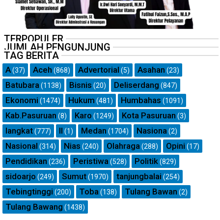
TERPOPULER
JUMLAH PENGUNJUNG
TAG BERITA
A
Aceh
Advertorial
Asahan
(37)
(868)
(5)
(23)
Batubara
Bisnis
Deliserdang
(1138)
(20)
(847)
Ekonomi
Hukum
Humbahas
(1474)
(481)
(1091)
Kab.Pasuruan
Karo
Kota Pasuruan
(8)
(1249)
(3)
langkat
ll
Medan
Nasiona
(777)
(1)
(1704)
(2)
Nasional
Nias
Olahraga
Opini
(314)
(240)
(288)
(17)
Pendidikan
Peristiwa
Politik
(236)
(528)
(829)
sidoarjo
Sumut
tanjungbalai
(249)
(1970)
(254)
Tebingtinggi
Toba
Tulang Bawan
(200)
(138)
(2)
Tulang Bawang
(1438)