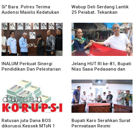
Si" Bara: Polres Terima
Wabup Deli Serdang Lantik
Audensi Majelis Kedatukan
25 Pejabat, Tekankan
Melayu Batubara
Pelayanan Publik yang
Cepat dan Humanis
INALUM Perkuat Sinergi
Jelang HUT RI ke-81, Bupati
Pendidikan Dan Pelestarian
Nias Sapa Pedagang dan
Lingkungan Dengan
Bagikan Bendera Merah
PemprovSu
Putih
Ratusan juta Dana BOS
Bupati Karo Serahkan Surat
dikorupsi.Kepsek MTsN 1
Pernyataan Resmi
agara.Lakukan klarifikasi
Penyerahan Aset RSUD