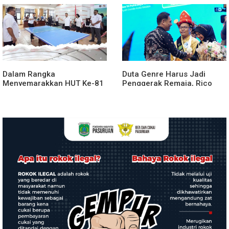
Kabanjahe
Dalam Rangka
Duta Genre Harus Jadi
Menyemarakkan HUT Ke-81
Penggerak Remaja, Rico
2026 RI Pemkab Karo
Waas: Jangan Hanya Aktif
Siapkan Rangkaian Kegiatan
Saat Ada Acara