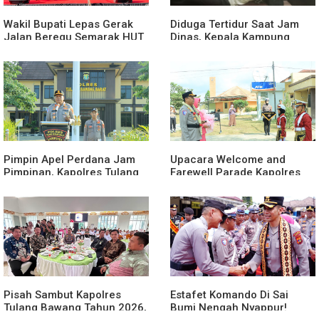
Wakil Bupati Lepas Gerak
Diduga Tertidur Saat Jam
Jalan Beregu Semarak HUT
Dinas, Kepala Kampung
Ke-81 Kemerdekaan RI
Suka Maju Jadi Sorotan
Awak Media
Pimpin Apel Perdana Jam
Upacara Welcome and
Pimpinan, Kapolres Tulang
Farewell Parade Kapolres
Bawang Barat Beri Arahan
Tulang Bawang Barat
dan Penekanan Pada
Berlangsung Khidmat
Personil
Pisah Sambut Kapolres
Estafet Komando Di Sai
Tulang Bawang Tahun 2026,
Bumi Nengah Nyappur!