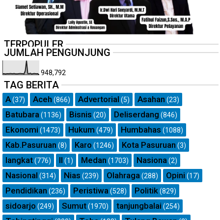
TERPOPULER
JUMLAH PENGUNJUNG
948,792
TAG BERITA
A
Aceh
Advertorial
Asahan
(37)
(866)
(5)
(23)
Batubara
Bisnis
Deliserdang
(1136)
(20)
(846)
Ekonomi
Hukum
Humbahas
(1473)
(479)
(1088)
Kab.Pasuruan
Karo
Kota Pasuruan
(8)
(1246)
(3)
langkat
ll
Medan
Nasiona
(776)
(1)
(1703)
(2)
Nasional
Nias
Olahraga
Opini
(314)
(239)
(288)
(17)
Pendidikan
Peristiwa
Politik
(236)
(528)
(829)
sidoarjo
Sumut
tanjungbalai
(249)
(1970)
(254)