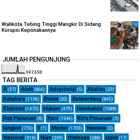
Walikota Tebing Tinggi Mangkir Di Sidang
Korupsi Keponakannya
JUMLAH PENGUNJUNG
947,658
TAG BERITA
A
Aceh
Advertorial
Asahan
(37)
(866)
(5)
(23)
Batubara
Bisnis
Deliserdang
(1136)
(20)
(845)
Ekonomi
Hukum
Humbahas
(1473)
(479)
(1088)
Kab.Pasuruan
Karo
Kota Pasuruan
(8)
(1246)
(3)
langkat
ll
Medan
Nasiona
(776)
(1)
(1703)
(2)
Nasional
Nias
Olahraga
Opini
(314)
(239)
(288)
(17)