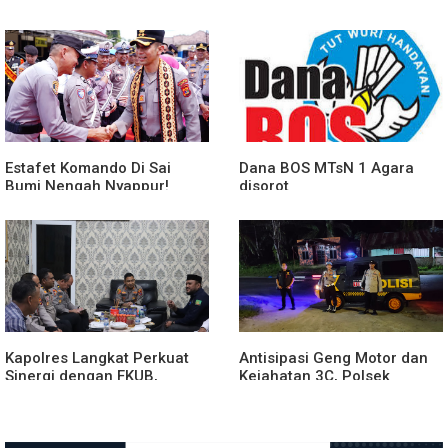
Tulang Bawang Barat
Perkuat Sinergitas
Berlangsung Khidmat
Forkopimda untuk Menjaga
Stabilitas Daerah
Estafet Komando Di Sai
Dana BOS MTsN 1 Agara
Bumi Nengah Nyappur!
disorot
Prosesi Farewell Parade
Dan Penyerahan Tunggul
Kesatuan Polres Tulang
Bawang Berlangsung
Spektakuler
Kapolres Langkat Perkuat
Antisipasi Geng Motor dan
Sinergi dengan FKUB,
Kejahatan 3C, Polsek
Kolaborasi Tokoh Agama
Gebang Patroli Blue Light
Jadi Pilar Menjaga
Kamtibmas