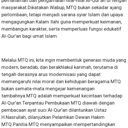
pemahaman dan pengamalan nilai-nilai Al-Qur’an di tengah
masyarakat.Dikatakan Wabup, MTQ bukan sekadar ajang
perlombaan, tetapi menjadi sarana syiar Islam dan upaya
mengagungkan Kalam Ilahi guna memperkuat keimanan,
membangun karakter, serta memperluas fungsi edukatif
Al-Qur’an bagi umat Islam.
Melalui MTQ ini, kita ingin membentuk generasi muda yang
modern, beradab, dan berakhlakul karimah, terutama di
tengah derasnya arus modernisasi yang dapat
memengaruhi nilai moral dan kehidupan beragama.MTQ
bukan semata-mata mengejar kemenangan
tambahnya.MTQ adalah memperkuat kecintaan terhadap
Al-Qur’an.Terpantau Pembukaan MTQ diawali dengan
pembacaan ayat suci Al-Qur’an dilantunkan Ustaz
H.Nasrullah, dilanjutkan Pelantikan Dewan Hakim
MTQ.Panitia MTQ menyampaikan mempertandingkan