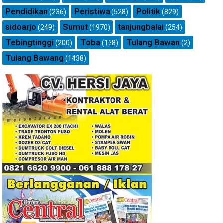
Pendidikan
Peristiwa
Politik
(236)
(528)
(829)
sidoarjo
Sumut
tanjungbalai
(249)
(1970)
(254)
Tebingtinggi
Toba
Tulang Bawan
(200)
(138)
(2)
Tulang Bawang
(1438)