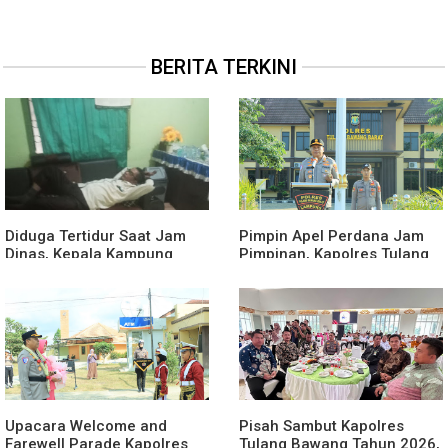
BERITA TERKINI
Diduga Tertidur Saat Jam
Pimpin Apel Perdana Jam
Dinas, Kepala Kampung
Pimpinan, Kapolres Tulang
Suka Maju Jadi Sorotan
Bawang Barat Beri Arahan
Awak Media
dan Penekanan Pada
Personil
Upacara Welcome and
Pisah Sambut Kapolres
Farewell Parade Kapolres
Tulang Bawang Tahun 2026,