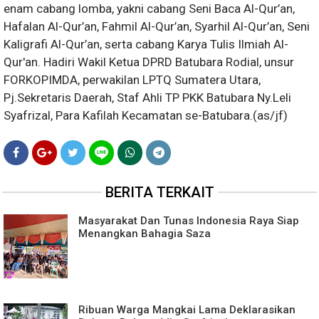
enam cabang lomba, yakni cabang Seni Baca Al-Qur’an,
Hafalan Al-Qur’an, Fahmil Al-Qur’an, Syarhil Al-Qur’an, Seni
Kaligrafi Al-Qur’an, serta cabang Karya Tulis Ilmiah Al-
Qur'an. Hadiri Wakil Ketua DPRD Batubara Rodial, unsur
FORKOPIMDA, perwakilan LPTQ Sumatera Utara,
Pj.Sekretaris Daerah, Staf Ahli TP PKK Batubara Ny.Leli
Syafrizal, Para Kafilah Kecamatan se-Batubara.(as/jf)
BERITA TERKAIT
Masyarakat Dan Tunas Indonesia Raya Siap
Menangkan Bahagia Saza
Ribuan Warga Mangkai Lama Deklarasikan