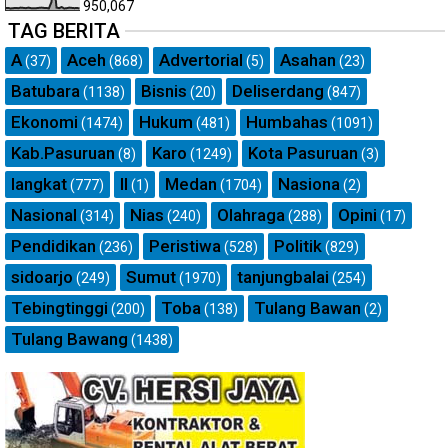
950,067
TAG BERITA
A
Aceh
Advertorial
Asahan
(37)
(868)
(5)
(23)
Batubara
Bisnis
Deliserdang
(1138)
(20)
(847)
Ekonomi
Hukum
Humbahas
(1474)
(481)
(1091)
Kab.Pasuruan
Karo
Kota Pasuruan
(8)
(1249)
(3)
langkat
ll
Medan
Nasiona
(777)
(1)
(1704)
(2)
Nasional
Nias
Olahraga
Opini
(314)
(240)
(288)
(17)
Pendidikan
Peristiwa
Politik
(236)
(528)
(829)
sidoarjo
Sumut
tanjungbalai
(249)
(1970)
(254)
Tebingtinggi
Toba
Tulang Bawan
(200)
(138)
(2)
Tulang Bawang
(1438)