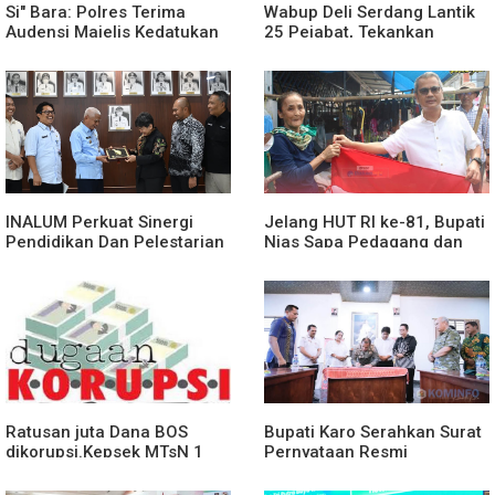
Si" Bara: Polres Terima
Wabup Deli Serdang Lantik
Audensi Majelis Kedatukan
25 Pejabat, Tekankan
Melayu Batubara
Pelayanan Publik yang
Cepat dan Humanis
INALUM Perkuat Sinergi
Jelang HUT RI ke-81, Bupati
Pendidikan Dan Pelestarian
Nias Sapa Pedagang dan
Lingkungan Dengan
Bagikan Bendera Merah
PemprovSu
Putih
Ratusan juta Dana BOS
Bupati Karo Serahkan Surat
dikorupsi.Kepsek MTsN 1
Pernyataan Resmi
agara.Lakukan klarifikasi
Penyerahan Aset RSUD
Kabanjahe