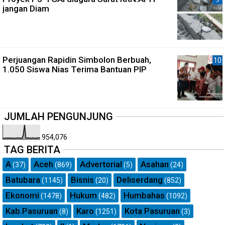
jangan Diam
Perjuangan Rapidin Simbolon Berbuah,
1.050 Siswa Nias Terima Bantuan PIP
JUMLAH PENGUNJUNG
954,076
TAG BERITA
A
Aceh
Advertorial
Asahan
(37)
(869)
(5)
(24)
Batubara
Bisnis
Deliserdang
(1145)
(20)
(852)
Ekonomi
Hukum
Humbahas
(1478)
(482)
(1092)
Kab.Pasuruan
Karo
Kota Pasuruan
(8)
(1251)
(3)