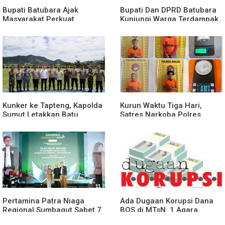
Bupati Batubara Ajak
Bupati Dan DPRD Batubara
Masyarakat Perkuat
Kunjungi Warga Terdampak
Kecintaan kepada
Musibah Didesa Petatal
Rasulullah
Kunker ke Tapteng, Kapolda
Kurun Waktu Tiga Hari,
Sumut Letakkan Batu
Satres Narkoba Polres
Pertama Pembangunan
Binjai Tangkap Lima
Rusun Polres Tapanuli
Terduga Bandar Narkoba
Tengah
Pertamina Patra Niaga
Ada Dugaan Korupsi Dana
Regional Sumbagut Sabet 7
BOS di MTsN. 1 Agara
Penghargaan ISRA 2026,
Rp349.400.000, Kemenag