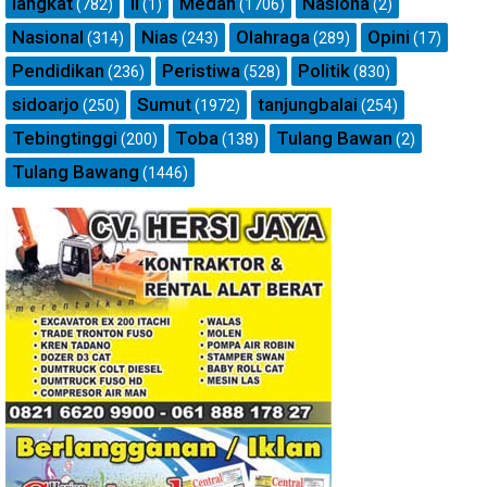
langkat
ll
Medan
Nasiona
(782)
(1)
(1706)
(2)
Nasional
Nias
Olahraga
Opini
(314)
(243)
(289)
(17)
Pendidikan
Peristiwa
Politik
(236)
(528)
(830)
sidoarjo
Sumut
tanjungbalai
(250)
(1972)
(254)
Tebingtinggi
Toba
Tulang Bawan
(200)
(138)
(2)
Tulang Bawang
(1446)