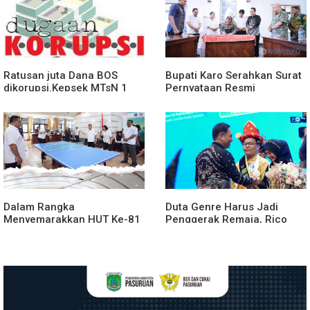
Ratusan juta Dana BOS
Bupati Karo Serahkan Surat
dikorupsi.Kepsek MTsN 1
Pernyataan Resmi
agara.Lakukan klarifikasi
Penyerahan Aset RSUD
Kabanjahe
Dalam Rangka
Duta Genre Harus Jadi
Menyemarakkan HUT Ke-81
Penggerak Remaja, Rico
2026 RI Pemkab Karo
Waas: Jangan Hanya Aktif
Siapkan Rangkaian Kegiatan
Saat Ada Acara