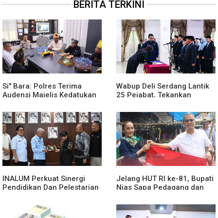
BERITA TERKINI
Si" Bara: Polres Terima
Wabup Deli Serdang Lantik
Audensi Majelis Kedatukan
25 Pejabat, Tekankan
Melayu Batubara
Pelayanan Publik yang
Cepat dan Humanis
INALUM Perkuat Sinergi
Jelang HUT RI ke-81, Bupati
Pendidikan Dan Pelestarian
Nias Sapa Pedagang dan
Lingkungan Dengan
Bagikan Bendera Merah
PemprovSu
Putih